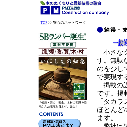
TOP
>> 安心のネットワーク
小さな会
す。無駄
のを少し
で実現す
掲載の設
です。掲
「タカラ
「健康・安心・安全」木材の常識を塗
りかえた燻煙改質木材、誕生！
ほとんど
ます。
弊社は建